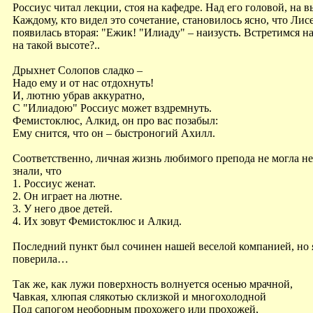
Россиус читал лекции, стоя на кафедре. Над его головой, на
Каждому, кто видел это сочетание, становилось ясно, что Лис
появилась вторая: "Ежик! "Илиаду" – наизусть. Встретимся на
на такой высоте?..
Дрыхнет Солопов сладко –
Надо ему и от нас отдохнуть!
И, лютню убрав аккуратно,
С "Илиадою" Россиус может вздремнуть.
Фемистоклюс, Алкид, он про вас позабыл:
Ему снится, что он – быстроногий Ахилл.
Соответственно, личная жизнь любимого препода не могла не
знали, что
1. Россиус женат.
2. Он играет на лютне.
3. У него двое детей.
4. Их зовут Фемистоклюс и Алкид.
Последний пункт был сочинен нашей веселой компанией, но я в
поверила…
Так же, как лужи поверхность волнуется осенью мрачной,
Чавкая, хлюпая слякотью склизкой и многохолодной
Под сапогом необорным прохожего или прохожей,