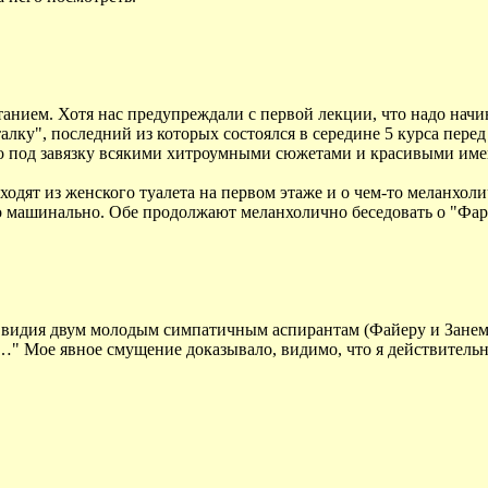
нием. Хотя нас предупреждали с первой лекции, что надо начин
талку", последний из которых состоялся в середине 5 курса пере
го под завязку всякими хитроумными сюжетами и красивыми имен
ыходят из женского туалета на первом этаже и о чем-то меланхол
но машинально. Обе продолжают меланхолично беседовать о "Ф
Овидия двум молодым симпатичным аспирантам (Файеру и Занемо
е…" Мое явное смущение доказывало, видимо, что я действитель