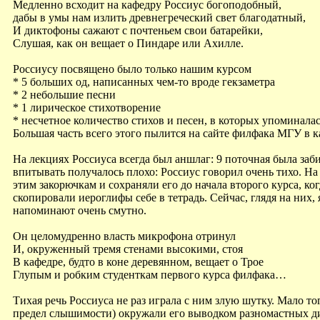
Медленно всходит на кафедру Россиус богоподобный,
дабы в умы нам излить древнегреческий свет благодатный,
И диктофоны сажают с почтеньем свои батарейки,
Слушая, как он вещает о Пиндаре или Ахилле.
Россиусу посвящено было только нашим курсом
* 5 больших од, написанных чем-то вроде гекзаметра
* 2 небольшие песни
* 1 лирическое стихотворение
* несчетное количество стихов и песен, в которых упоминалас
Большая часть всего этого пылится на сайте филфака МГУ в ка
На лекциях Россиуса всегда был аншлаг: 9 поточная была з
впитывать получалось плохо: Россиус говорил очень тихо. Н
этим закорючкам и сохраняли его до начала второго курса, к
скопировали иероглифы себе в тетрадь. Сейчас, глядя на них
напоминают очень смутно.
Он целомудренно власть микрофона отринул
И, окруженный тремя стенами высокими, стоя
В кафедре, будто в коне деревянном, вещает о Трое
Глупым и робким студенткам первого курса филфака…
Тихая речь Россиуса не раз играла с ним злую шутку. Мало то
предел слышимости) окружали его выводком разномастных дик