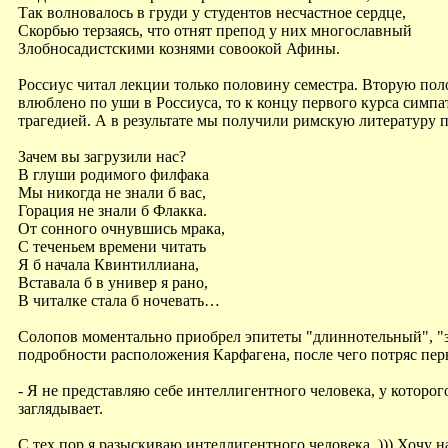
Так волновалось в груди у студентов несчастное сердце,
Скорбью терзаясь, что отнят препод у них многославный
Злобносадистскими кознями совоокой Афины.
Россиус читал лекции только половину семестра. Вторую поло
влюблено по уши в Россиуса, то к концу первого курса симп
трагедией. А в результате мы получили римскую литературу п
Зачем вы загрузили нас?
В глуши родимого филфака
Мы никогда не знали б вас,
Горация не знали б Флакка.
От сонного очнувшись мрака,
С теченьем времени читать
Я б начала Квинтиллиана,
Вставала б в универ я рано,
В читалке стала б ночевать…
Солопов моментально приобрел эпитеты "длиннотельный", "з
подробности расположения Карфагена, после чего потряс пер
- Я не представляю себе интеллигентного человека, у которого
заглядывает.
С тех пор я разыскиваю интеллигентного человека. ))) Хочу н