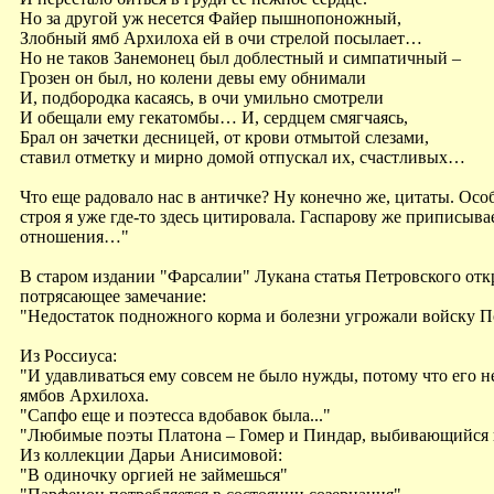
Но за другой уж несется Файер пышнопоножный,
Злобный ямб Архилоха ей в очи стрелой посылает…
Но не таков Занемонец был доблестный и симпатичный –
Грозен он был, но колени девы ему обнимали
И, подбородка касаясь, в очи умильно смотрели
И обещали ему гекатомбы… И, сердцем смягчаясь,
Брал он зачетки десницей, от крови отмытой слезами,
ставил отметку и мирно домой отпускал их, счастливых…
Что еще радовало нас в античке? Ну конечно же, цитаты. Ос
строя я уже где-то здесь цитировала. Гаспарову же приписы
отношения…"
В старом издании "Фарсалии" Лукана статья Петровского отк
потрясающее замечание:
"Недостаток подножного корма и болезни угрожали войску П
Из Россиуса:
"И удавливаться ему совсем не было нужды, потому что его н
ямбов Архилоха.
"Сапфо еще и поэтесса вдобавок была..."
"Любимые поэты Платона – Гомер и Пиндар, выбивающийся 
Из коллекции Дарьи Анисимовой:
"В одиночку оргией не займешься"