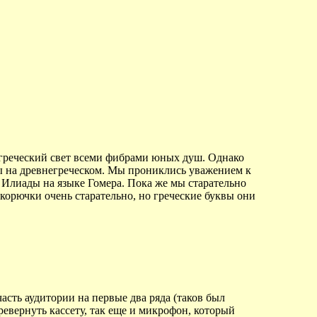
егреческий свет всеми фибрами юных душ. Однако
ды на древнегреческом. Мы прониклись уважением к
о Илиады на языке Гомера. Пока же мы старательно
акорючки очень старательно, но греческие буквы они
часть аудитории на первые два ряда (таков был
евернуть кассету, так еще и микрофон, который