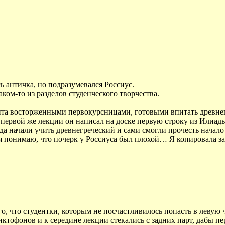
ь античка, но подразумевался Россиус.
ком-то из разделов студенческого творчества.
абита восторженными первокурсницами, готовыми впитать древн
а первой же лекции он написал на доске первую строку из Илиа
огда начали учить древнегреческий и сами смогли прочесть начал
, я понимаю, что почерк у Россиуса был плохой… Я копировала з
го, что студентки, которым не посчастливилось попасть в левую 
тофонов и к середине лекции стекались с задних парт, дабы пер