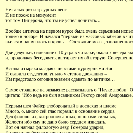
Нет алых роз и траурных лент
И не похож на монумент
тот том Цицерона, что ты не успел дочитать…
Вообще античка на первом курсе была очень серьезным испыта
только в ноябре. И начался "первый из массовых забегов в чи
въелся в нашу плоть и кровь… Состояние мозга, заполненно
Две девушки, сидевшие с 10 утра в читалке, около 7 вечера в
и, продолжая беседовать, вытирает их об вторую. Совершен
Встала из мрака младая с перстами пурпурными Эос
И озарила студентов, уныло у стенок дрожащих –
Им предстояло сегодня экзамен сдавать по античке…
Самое страшное на экзамене: рассказывать о "Науке любви" 
цитата: "Ибо ведь не был всадником Гектор своей Андромах
Первым шел Файер злобородатый в доспехах и шлеме.
Много, о, много сей глас поразил в основание сердца
Дев филологих, хитроопоясанных, шпорами сильных,
Жалости ибо ему не дано было сердцем изведать.
Вот он нагнал филологую деву, Гомером ударил,
И перестало биться в груди ее нежное сердце.