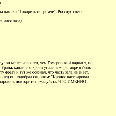
ь!
а намеки "Говорить погромче", Россиус слегка
нился назад.
: он менее известен, чем Гомеровский вариант, но,
Урана, капли его крови упали в море, море взбило
 фразу и тут же осознал, что часть зала не знает,
Наконец он подобрал синоним: "Кронос кастрировал
ксандрович, повторите пожалуйста, ЧТО ИМЕННО