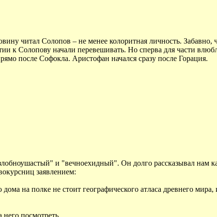
вину читал Солопов – не менее колоритная личность. Забавно, 
атии к Солопову начали перевешивать. Но сперва для части влюб
рямо после Софокла. Аристофан начался сразу после Горация.
лобноушастый" и "вечноехидный". Он долго рассказывал нам ка
вокурсниц заявлением:
 дома на полке не стоит географического атласа древнего мира, 
а него посмотреть.