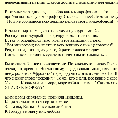
невероятными путями удалось достать специально для лекций
В результате задние ряды любовались микрофоном на фоне во
приблизил голову к микрофону. Стало слышнее! Ликование а
- Но я не собираюсь всю лекцию целоваться с микрофоном! –
Встала из мрака младая с перстами пурпурными Эос.
Россиус златокудрый на кафедру всходит степенно.
Встал, и осклабился тихо, крылатое вымолвил слово:
"Вот микрофон; но не стану всю лекцию с ним целоваться".
Рек, и на задних рядах у людей растерзалося сердце:
Поняли все, что опять суждено ничего им не слышать…
Было еще забавное происшествие. По какому-то поводу Росси
очевидно, древнее. Несчастному, еще довольно молодому Росс
пену, родилась Афродита" перед двумя сотнями девочек 16-18 л
что значит слово "оскопил." Те же, кто знали, все равно с 
Урана… Кровь упала в море, море взбило пену…" Сквозь хи
УПАЛО В МОРЕ???"
Мимнермы спрятались, поникли Пиндары,
Когда застыли мы от горьких слов:
Зачем вы, Ежики, Лисенков любите?
К Гомеру вечная у них любовь!