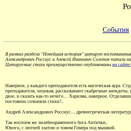
Ро
События
В рамках раздела "Новейшая история" цитирую воспоминания
Александрович Россиус и Алексей Иванович Солопов читали
Цитируемые стихи преимущественно опубликованы
на сайте
Наверное, у каждого преподавателя есть магическая аура. Ст
преподавателя, хихикая, рассказывают скабрезные анекдоты, 
двое, и сказать как-то нечего… Харизма, наверное. Отделав
постоянно сочиняли стихи?..
Андрей Александрович Россиус… древнегреческая литерату
Так воспоем же лилейнораменного бога Антички,
Юного, с лютней златою и томом Гомера под мышкой.