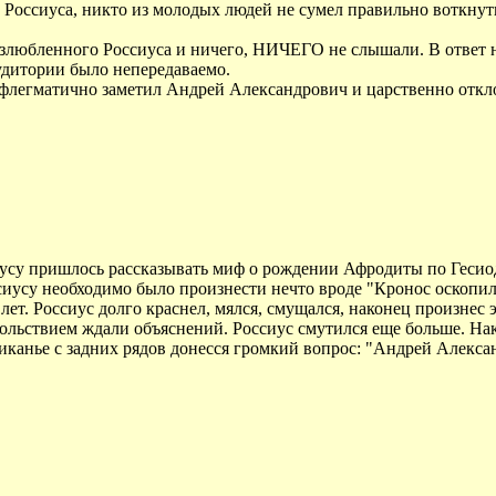
 Россиуса, никто из молодых людей не сумел правильно воткнут
злюбленного Россиуса и ничего, НИЧЕГО не слышали. В ответ н
удитории было непередаваемо.
 флегматично заметил Андрей Александрович и царственно откло
усу пришлось рассказывать миф о рождении Афродиты по Гесиоду
иусу необходимо было произнести нечто вроде "Кронос оскопил 
ет. Россиус долго краснел, мялся, смущался, наконец произнес эту
удовольствием ждали объяснений. Россиус смутился еще больше. 
хиканье с задних рядов донесся громкий вопрос: "Андрей Але