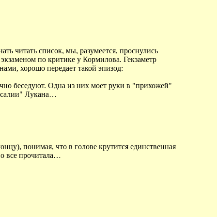
ать читать список, мы, разумеется, проснулись
д экзаменом по критике у Кормилова. Гекзаметр
ами, хорошо передает такой эпизод:
ично беседуют. Одна из них моет руки в "прихожей"
арсалии" Лукана…
нцу), понимая, что в голове крутится единственная
но все прочитала…