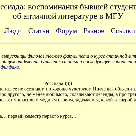
ссиада: воспоминания бывшей студен
об античной литературе в МГУ
Люди
Статьи
Форум
Разное
Ссылки
 выпускницы филологического факультета о курсе античной лит
 на общем отделении. Оригинал статьи и последующее любопытн
 филфака
.
Россиада )))))
уденты ее не осознают, но хорошо чувствуют. Иначе как объяснит
про другого, не менее любимого, складывают легенды, а про тре
шись этим красивым модным словом, задумаемся, какой же аурой 
ра… первый семестр первого курса…