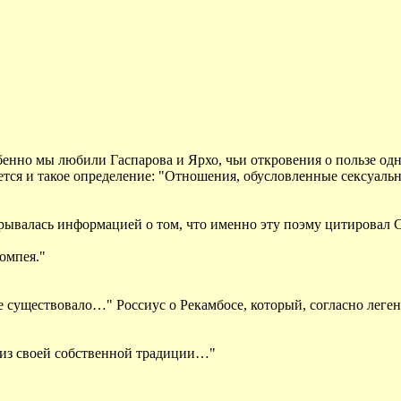
обенно мы любили Гаспарова и Ярхо, чьи откровения о пользе о
вается и такое определение: "Отношения, обусловленные сексуа
рывалась информацией о том, что именно эту поэму цитировал С
омпея."
е существовало…" Россиус о Рекамбосе, который, согласно леген
из своей собственной традиции…"