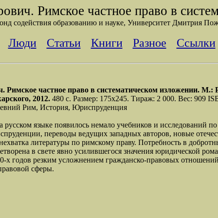
ович. Римское частное право в систе
онд содействия образованию и науке, Университет Дмитрия Пож
Люди
Статьи
Книги
Разное
Ссылки
. Римское частное право в систематическом изложении. М.: Р
арского, 2012.
480 с. Размер: 175х245. Тираж: 2 000. Вес: 909 
ревний Рим, История, Юриспруденция
на русском языке появилось немало учебников и исследований п
испруденции, переводы ведущих западных авторов, новые отечес
хватка литературы по римскому праву. Потребность в добротны
летворена в свете явно усилившегося значения юридической ро
90-х годов резким усложнением гражданско-правовых отношений
правовой сферы.