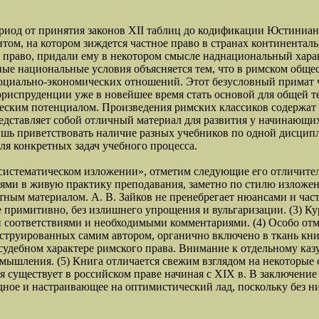
ериод от принятия законов XII таблиц до кодификации Юстиниан
том, на котором зиждется частное право в странах континенталь
ое право, придали ему в некотором смысле наднациональный хар
зные национальные условия объясняется тем, что в римском об
социально-экономических отношений. Этот безусловный примат 
риспруденции уже в новейшее время стать основой для общей те
еским потенциалом. Произведения римских классиков содержат 
редставляет собой отличный материал для развития у начинающ
шь приветствовать наличие разных учебников по одной дисципли
для конкретных задач учебного процесса.
в систематическом изложении», отметим следующие его отличител
нями в живую практику преподавания, заметно по стилю изложен
ным материалом. А. В. Зайков не пренебрегает нюансами и част
 не примитивно, без излишнего упрощения и вульгаризации. (3)
соответствиями и необходимыми комментариями. (4) Особо отм
онструированных самим автором, органично включено в ткань кни
а судебном характере римского права. Внимание к отдельному ка
мышления. (5) Книга отличается свежим взглядом на некоторые 
ая существует в российском праве начиная с XIX в. В заключени
дное и настраивающее на оптимистический лад, поскольку без 