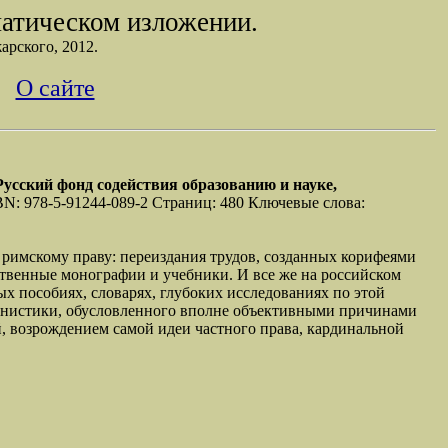
матическом изложении.
арского, 2012.
О сайте
усский фонд содействия образованию и науке,
ISBN: 978-5-91244-089-2 Страниц: 480 Ключевые слова:
о римскому праву: переиздания трудов, созданных корифеями
твенные монографии и учебники. И все же на российском
х пособиях, словарях, глубоких исследованиях по этой
манистики, обусловленного вполне объективными причинами
, возрождением самой идеи частного права, кардинальной