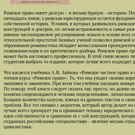
Римское право имеет долгую – и весьма бурную – историю. П
пятнадцать веков, а римская юриспруденция остается фундамен
собственной истории. Условия, в которых развивалось римск
конструкций и доктрин, их легкая встраиваемость в самые ра
именно частноправовое регулирование лежало в основе всех 
относительной простотой базовых учений позволил римской ю
образования романистика обладает колоссальным пропедевтич
толкования норм и их критического разбора. Римское право п
может быть настоящего профессионала. В этой связи можно ли
студентам выбрать то издание, которое лучше всего подходит 
Что касается учебника А.В. Зайкова «Римское частное право 
чтения курса «Римское право». То, что она уходит своими кор
экономен и лаконичен. При всем том учебник насыщен конкрет
По поводу этой книги следует сказать так: просто, но далеко
понятия сопровождаются четкими определениями, латинскими 
Большое количество казусов, взятых из древних текстов и ск
проблем. Все это связано с акцентом, который автор делает н
лучше всего тренирует ум и прививает технику юридического 
идеи собственности и сравнение ее с той конструкцией, котор
созданных российскими специалистами – явление весьма отра
цивилистики.