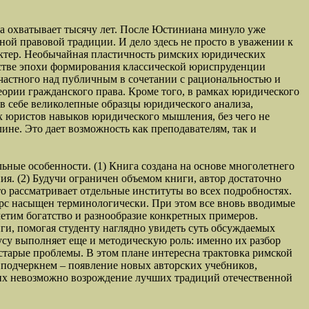
а охватывает тысячу лет. После Юстиниана минуло уже
ной правовой традиции. И дело здесь не просто в уважении к
актер. Необычайная пластичность римских юридических
ществе эпохи формирования классической юриспруденции
частного над публичным в сочетании с рациональностью и
ории гражданского права. Кроме того, в рамках юридического
в себе великолепные образцы юридического анализа,
их юристов навыков юридического мышления, без чего не
не. Это дает возможность как преподавателям, так и
ьные особенности. (1) Книга создана на основе многолетнего
ия. (2) Будучи ограничен объемом книги, автор достаточно
о рассматривает отдельные институты во всех подробностях.
 Курс насыщен терминологически. При этом все вновь вводимые
етим богатство и разнообразие конкретных примеров.
ги, помогая студенту наглядно увидеть суть обсуждаемых
зусу выполняет еще и методическую роль: именно их разбор
старые проблемы. В этом плане интересна трактовка римской
е подчеркнем – появление новых авторских учебников,
них невозможно возрождение лучших традиций отечественной