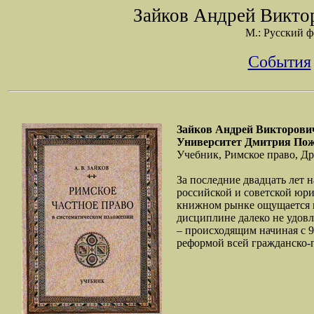
Зайков Андрей Виктор
М.: Русский ф
События
Зайков Андрей Викторович
Университет Дмитрия Пож
Учебник, Римское право, Д
За последние двадцать лет 
российской и советской юр
книжном рынке ощущается не
дисциплине далеко не удов
– происходящим начиная с 
реформой всей гражданско-