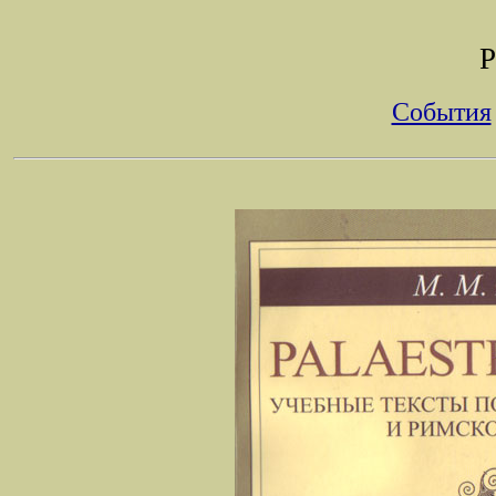
P
События